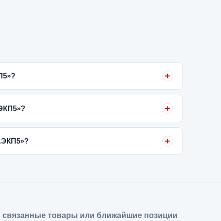
КП5»?
.ЭКП5»?
5.ЭКП5»?
 связанные товары или ближайшие позиции