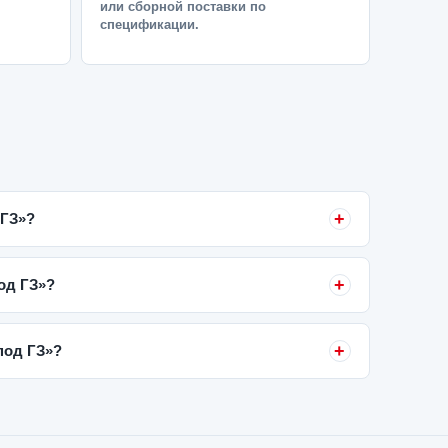
или сборной поставки по
спецификации.
 ГЗ»?
под ГЗ»?
 под ГЗ»?