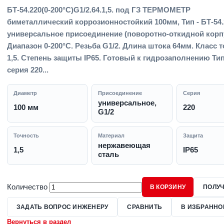
БТ-54.220(0-200°С)G1/2.64.1,5. под ГЗ ТЕРМОМЕТР
биметаллический коррозионностойкий 100мм, Тип - БТ-54.
универсальное присоединение (поворотно-откидной корпу
Диапазон 0-200°С. Резьба G1/2. Длина штока 64мм. Класс 
1,5. Степень защиты IP65. Готовый к гидрозаполнению Тип
серия 220...
Диаметр
Присоединение
Серия
универсальное,
100 мм
220
G1/2
Точность
Материал
Защита
нержавеющая
1,5
IP65
сталь
Количество
В КОРЗИНУ
ПОЛУЧ
ЗАДАТЬ ВОПРОС ИНЖЕНЕРУ
СРАВНИТЬ
В ИЗБРАННО
Вернуться в раздел