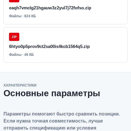
eaqh7vmclg21hgauw3z2yul7j72fofso.zip
Файлы · 824 КБ
ZIP
6htyo0p5prov9ct2sa00is4kcb1564q5.zip
Файлы · 46 КБ
ХАРАКТЕРИСТИКИ
Основные параметры
Параметры помогают быстро сравнить позиции.
Если нужна точная совместимость, лучше
отправить спецификацию или условия