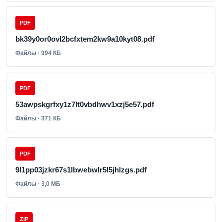
PDF
bk39y0or0ovl2bcfxtem2kw9a10kyt08.pdf
Файлы · 994 КБ
PDF
53awpskgrfxy1z7lt0vbdhwv1xzj5e57.pdf
Файлы · 371 КБ
PDF
9l1pp03jzkr67s1lbwebwlr5l5jhlzgs.pdf
Файлы · 3,0 МБ
ZIP