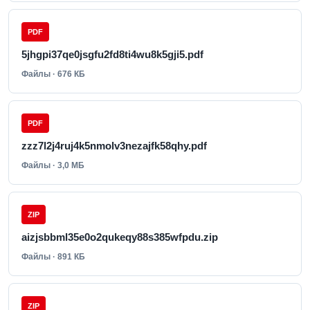
PDF
5jhgpi37qe0jsgfu2fd8ti4wu8k5gji5.pdf
Файлы · 676 КБ
PDF
zzz7l2j4ruj4k5nmolv3nezajfk58qhy.pdf
Файлы · 3,0 МБ
ZIP
aizjsbbml35e0o2qukeqy88s385wfpdu.zip
Файлы · 891 КБ
ZIP