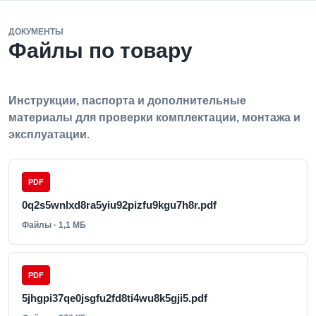
ДОКУМЕНТЫ
Файлы по товару
Инструкции, паспорта и дополнительные
материалы для проверки комплектации, монтажа и
эксплуатации.
PDF
0q2s5wnlxd8ra5yiu92pizfu9kgu7h8r.pdf
Файлы · 1,1 МБ
PDF
5jhgpi37qe0jsgfu2fd8ti4wu8k5gji5.pdf