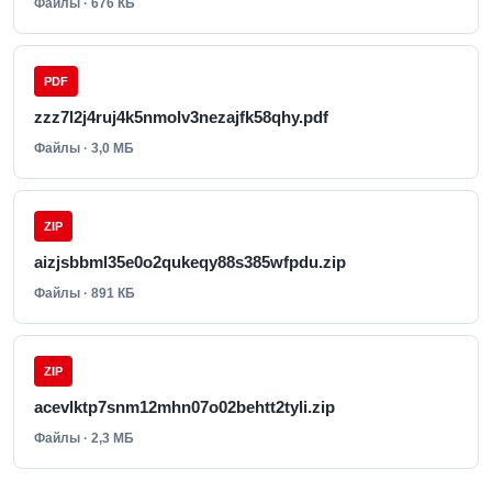
Файлы · 676 КБ
PDF
zzz7l2j4ruj4k5nmolv3nezajfk58qhy.pdf
Файлы · 3,0 МБ
ZIP
aizjsbbml35e0o2qukeqy88s385wfpdu.zip
Файлы · 891 КБ
ZIP
acevlktp7snm12mhn07o02behtt2tyli.zip
Файлы · 2,3 МБ