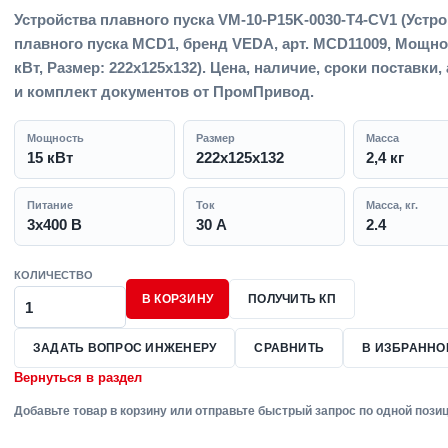
Устройства плавного пуска VM-10-P15K-0030-T4-CV1 (Устр
плавного пуска MCD1, бренд VEDA, арт. MCD11009, Мощно
кВт, Размер: 222х125х132). Цена, наличие, сроки поставки,
и комплект документов от ПромПривод.
Мощность
Размер
Масса
15 кВт
222х125х132
2,4 кг
Питание
Ток
Масса, кг.
3x400 В
30 А
2.4
КОЛИЧЕСТВО
В КОРЗИНУ
ПОЛУЧИТЬ КП
ЗАДАТЬ ВОПРОС ИНЖЕНЕРУ
СРАВНИТЬ
В ИЗБРАННО
Вернуться в раздел
Добавьте товар в корзину или отправьте быстрый запрос по одной позиц