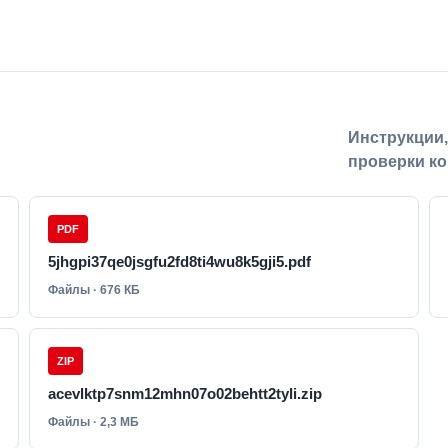
Инструкции
проверки ко
PDF
5jhgpi37qe0jsgfu2fd8ti4wu8k5gji5.pdf
Файлы · 676 КБ
ZIP
acevlktp7snm12mhn07o02behtt2tyli.zip
Файлы · 2,3 МБ