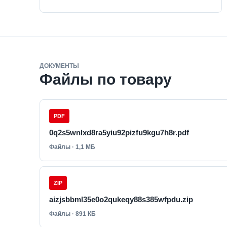
ДОКУМЕНТЫ
Файлы по товару
PDF
0q2s5wnlxd8ra5yiu92pizfu9kgu7h8r.pdf
Файлы · 1,1 МБ
ZIP
aizjsbbml35e0o2qukeqy88s385wfpdu.zip
Файлы · 891 КБ