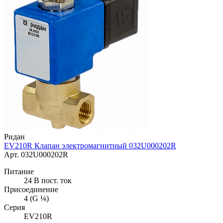
Ридан
EV210R Клапан электромагнитный 032U000202R
Арт. 032U000202R
Питание
24 В пост. ток
Присоединение
4 (G ¼)
Серия
EV210R