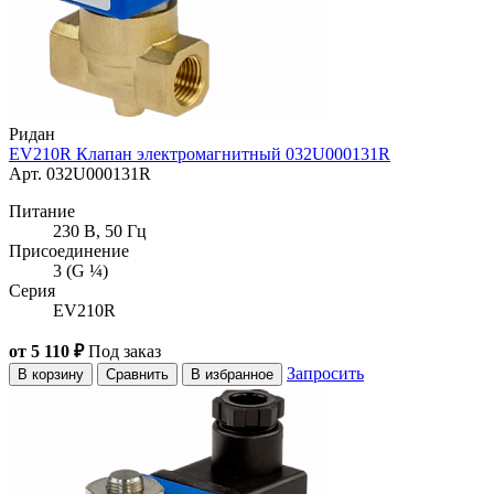
Ридан
EV210R Клапан электромагнитный 032U000131R
Арт. 032U000131R
Питание
230 В, 50 Гц
Присоединение
3 (G ¼)
Серия
EV210R
от 5 110 ₽
Под заказ
Запросить
В корзину
Сравнить
В избранное