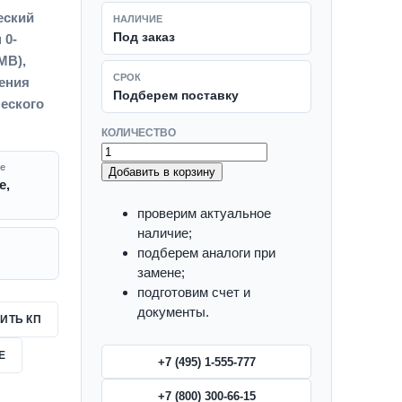
еский
НАЛИЧИЕ
Под заказ
 0-
МВ),
СРОК
рения
Подберем поставку
еского
КОЛИЧЕСТВО
е
Добавить в корзину
е,
проверим актуальное
наличие;
подберем аналоги при
замене;
подготовим счет и
документы.
ИТЬ КП
Е
+7 (495) 1-555-777
+7 (800) 300-66-15