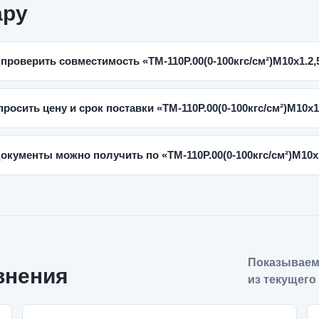
ару
 проверить совместимость «ТМ-110Р.00(0-100кгс/см²)M10x1.2,
просить цену и срок поставки «ТМ-110Р.00(0-100кгс/см²)M10x1
документы можно получить по «ТМ-110Р.00(0-100кгс/см²)M10x
Показываем
внения
из текущего