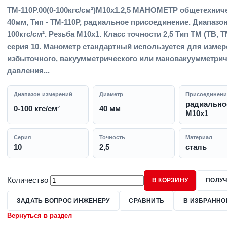
ТМ-110Р.00(0-100кгс/см²)M10x1.2,5 МАНОМЕТР общетехнич
40мм, Тип - ТМ-110Р, радиальное присоединение. Диапазон
100кгс/см². Резьба M10x1. Класс точности 2,5 Тип ТМ (ТВ, Т
серия 10. Манометр стандартный используется для изме
избыточного, вакуумметрического или мановакуумметрич
давления...
Диапазон измерений
Диаметр
Присоединени
радиально
0-100 кгс/см²
40 мм
M10x1
Серия
Точность
Материал
10
2,5
сталь
Количество
В КОРЗИНУ
ПОЛУЧ
ЗАДАТЬ ВОПРОС ИНЖЕНЕРУ
СРАВНИТЬ
В ИЗБРАННО
Вернуться в раздел