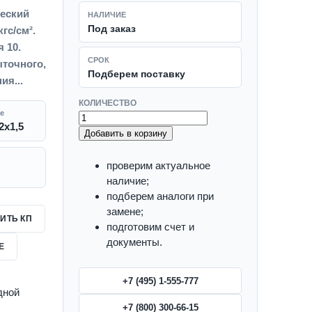
ческий
НАЛИЧИЕ
Под заказ
гс/см².
я 10.
СРОК
точного,
Подберем поставку
ия...
КОЛИЧЕСТВО
е
2x1,5
Добавить в корзину
проверим актуальное
наличие;
подберем аналоги при
замене;
ИТЬ КП
подготовим счет и
документы.
Е
+7 (495) 1-555-777
дной
+7 (800) 300-66-15