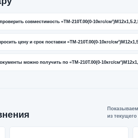
ару
 проверить совместимость «ТМ-210Т.00(0-10кгс/см²)M12x1,5.2
просить цену и срок поставки «ТМ-210Т.00(0-10кгс/см²)M12x1,5
окументы можно получить по «ТМ-210Т.00(0-10кгс/см²)M12x1,
Показываем
внения
из текущего