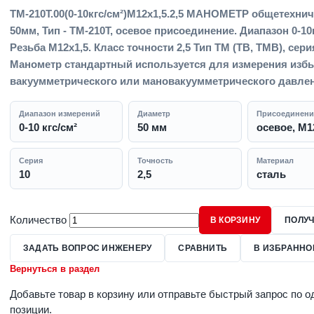
ТМ-210Т.00(0-10кгс/см²)M12x1,5.2,5 МАНОМЕТР общетехни
50мм, Тип - ТМ-210Т, осевое присоединение. Диапазон 0-10к
Резьба M12x1,5. Класс точности 2,5 Тип ТМ (ТВ, ТМВ), сери
Манометр стандартный используется для измерения избы
вакуумметрического или мановакуумметрического давлен
Диапазон измерений
Диаметр
Присоединени
0-10 кгс/см²
50 мм
осевое, M1
Серия
Точность
Материал
10
2,5
сталь
Количество
В КОРЗИНУ
ПОЛУЧ
ЗАДАТЬ ВОПРОС ИНЖЕНЕРУ
СРАВНИТЬ
В ИЗБРАННО
Вернуться в раздел
Добавьте товар в корзину или отправьте быстрый запрос по о
позиции.