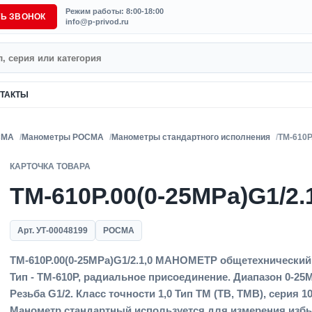
Режим работы: 8:00-18:00
ТЬ ЗВОНОК
info@p-privod.ru
ТАКТЫ
СМА
Манометры РОСМА
Манометры стандартного исполнения
ТМ-610Р
КАРТОЧКА ТОВАРА
ТМ-610Р.00(0-25MPa)G1/2.
Арт. УТ-00048199
РОСМА
ТМ-610Р.00(0-25MPa)G1/2.1,0 МАНОМЕТР общетехнический
Тип - ТМ-610Р, радиальное присоединение. Диапазон 0-25
Резьба G1/2. Класс точности 1,0 Тип ТМ (ТВ, ТМВ), серия 10
Манометр стандартный используется для измерения избы