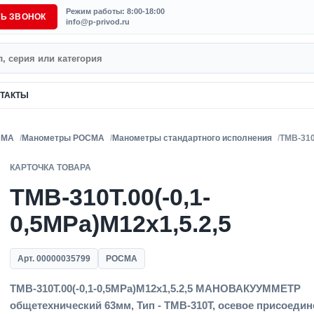
Режим работы: 8:00-18:00
ТЬ ЗВОНОК
info@p-privod.ru
ТАКТЫ
СМА
Манометры РОСМА
Манометры стандартного исполнения
ТМВ-310
КАРТОЧКА ТОВАРА
ТМВ-310Т.00(-0,1-
0,5MPa)M12x1,5.2,5
Арт. 00000035799
РОСМА
ТМВ-310Т.00(-0,1-0,5MPa)M12x1,5.2,5 МАНОВАКУУММЕТР
общетехнический 63мм, Тип - ТМВ-310Т, осевое присоедин