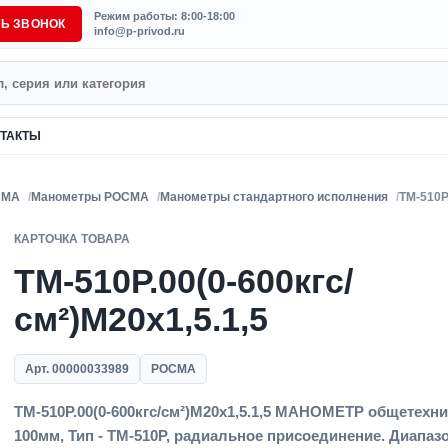
Режим работы: 8:00-18:00
ТЬ ЗВОНОК
info@p-privod.ru
ТАКТЫ
СМА
Манометры РОСМА
Манометры стандартного исполнения
ТМ-510Р.
КАРТОЧКА ТОВАРА
ТМ-510Р.00(0-600кгс/
см²)M20x1,5.1,5
Арт. 00000033989
РОСМА
ТМ-510Р.00(0-600кгс/см²)M20x1,5.1,5 МАНОМЕТР общетехн
100мм, Тип - ТМ-510Р, радиальное присоединение. Диапазо