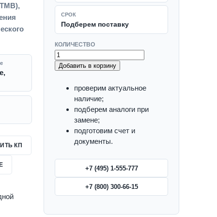
 ТМВ),
СРОК
рения
Подберем поставку
еского
КОЛИЧЕСТВО
е
Добавить в корзину
е,
проверим актуальное
наличие;
подберем аналоги при
замене;
подготовим счет и
документы.
ИТЬ КП
Е
+7 (495) 1-555-777
+7 (800) 300-66-15
дной