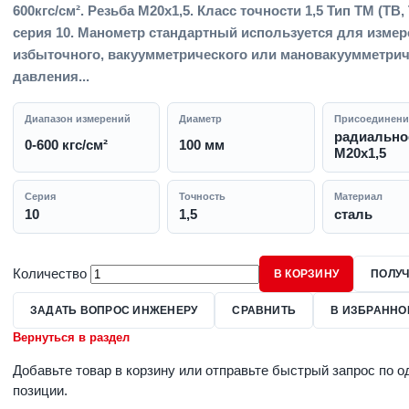
600кгс/см². Резьба M20x1,5. Класс точности 1,5 Тип ТМ (ТВ,
серия 10. Манометр стандартный используется для изме
избыточного, вакуумметрического или мановакуумметрич
давления...
Диапазон измерений
Диаметр
Присоединени
радиально
0-600 кгс/см²
100 мм
M20x1,5
Серия
Точность
Материал
10
1,5
сталь
Количество
В КОРЗИНУ
ПОЛУЧ
ЗАДАТЬ ВОПРОС ИНЖЕНЕРУ
СРАВНИТЬ
В ИЗБРАННО
Вернуться в раздел
Добавьте товар в корзину или отправьте быстрый запрос по о
позиции.