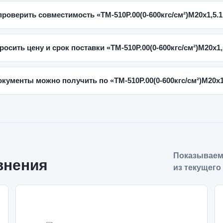
проверить совместимость «ТМ-510Р.00(0-600кгс/см²)M20x1,5.1
росить цену и срок поставки «ТМ-510Р.00(0-600кгс/см²)M20x1,
окументы можно получить по «ТМ-510Р.00(0-600кгс/см²)M20x1
Показываем
внения
из текущего