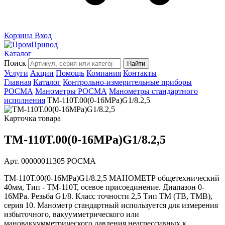
Корзина
Вход
Каталог
Поиск
Найти
Услуги
Акции
Помощь
Компания
Контакты
Главная
Каталог
Контрольно-измерительные приборы
РОСМА
Манометры РОСМА
Манометры стандартного
исполнения
ТМ-110Т.00(0-16MPa)G1/8.2,5
Карточка товара
ТМ-110Т.00(0-16MPa)G1/8.2,5
Арт. 00000011305
РОСМА
ТМ-110Т.00(0-16MPa)G1/8.2,5 МАНОМЕТР общетехнический
40мм, Тип - ТМ-110Т, осевое присоединение. Диапазон 0-
16MPa. Резьба G1/8. Класс точности 2,5 Тип ТМ (ТВ, ТМВ),
серия 10. Манометр стандартный используется для измерения
избыточного, вакуумметрического или
мановакуумметрического давления неагрессивных к