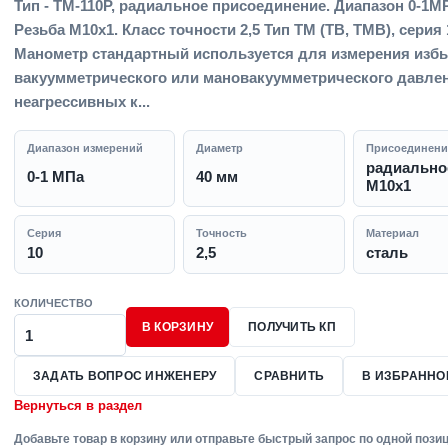
Тип - ТМ-110Р, радиальное присоединение. Диапазон 0-1M
Резьба M10x1. Класс точности 2,5 Тип ТМ (ТВ, ТМВ), серия 
Манометр стандартный используется для измерения избы
вакуумметрического или мановакуумметрического давле
неагрессивных к...
Диапазон измерений
Диаметр
Присоединени
радиально
0-1 МПа
40 мм
M10x1
Серия
Точность
Материал
10
2,5
сталь
КОЛИЧЕСТВО
В КОРЗИНУ
ПОЛУЧИТЬ КП
ЗАДАТЬ ВОПРОС ИНЖЕНЕРУ
СРАВНИТЬ
В ИЗБРАННО
Вернуться в раздел
Добавьте товар в корзину или отправьте быстрый запрос по одной позиц