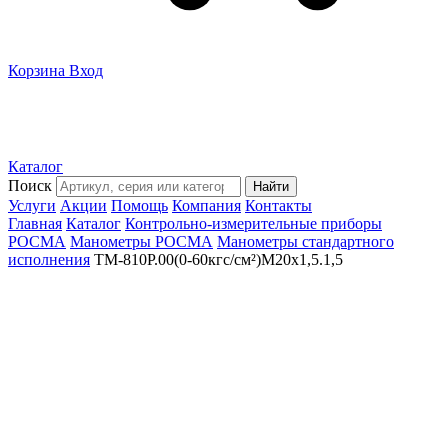
Корзина
Вход
Каталог
Поиск
Найти
Услуги
Акции
Помощь
Компания
Контакты
Главная
Каталог
Контрольно-измерительные приборы
РОСМА
Манометры РОСМА
Манометры стандартного
исполнения
ТМ-810Р.00(0-60кгс/см²)M20x1,5.1,5