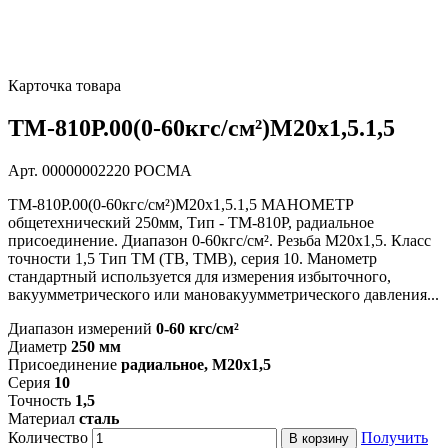
Карточка товара
ТМ-810Р.00(0-60кгс/см²)M20x1,5.1,5
Арт. 00000002220
РОСМА
ТМ-810Р.00(0-60кгс/см²)M20x1,5.1,5 МАНОМЕТР
общетехнический 250мм, Тип - ТМ-810Р, радиальное
присоединение. Диапазон 0-60кгс/см². Резьба M20x1,5. Класс
точности 1,5 Тип ТМ (ТВ, ТМВ), серия 10. Манометр
стандартный используется для измерения избыточного,
вакуумметрического или мановакуумметрического давления...
Диапазон измерений
0-60 кгс/см²
Диаметр
250 мм
Присоединение
радиальное, M20x1,5
Серия
10
Точность
1,5
Материал
сталь
Количество
Получить
В корзину