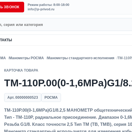
Режим работы: 8:00-18:00
ТЬ ЗВОНОК
info@p-privod.ru
ТАКТЫ
СМА
Манометры РОСМА
Манометры стандартного исполнения
ТМ-110Р.
КАРТОЧКА ТОВАРА
ТМ-110Р.00(0-1,6MPa)G1/8.
Арт. 00000000523
РОСМА
ТМ-110Р.00(0-1,6MPa)G1/8.2,5 МАНОМЕТР общетехнический
Тип - ТМ-110Р, радиальное присоединение. Диапазон 0-1,6
Резьба G1/8. Класс точности 2,5 Тип ТМ (ТВ, ТМВ), серия 10
Манометр стандартный используется для измерения избы