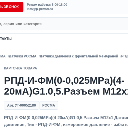
Режим работы: 8:00-18:00
ТЬ ЗВОНОК
info@p-privod.ru
ТАКТЫ
СМА
Датчики РОСМА
Датчики давления с фронтальной мембраной
РПД
КАРТОЧКА ТОВАРА
РПД-И-ФМ(0-0,025MPa)(4-
20мА)G1.0,5.Разъем М12х
Арт. УТ-00052180
РОСМА
РПД-И-ФМ(0-0,025MPa)(4-20мА)G1.0,5.Разъем М12х1 Датчи
давления, Тип - РПД-И-ФМ, измеряемое давление - избыт