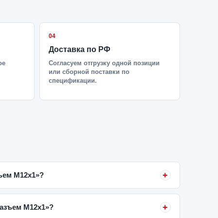
04
Доставка по РФ
ое
Согласуем отгрузку одной позиции
или сборной поставки по
спецификации.
зъем М12х1»?
Разъем М12х1»?