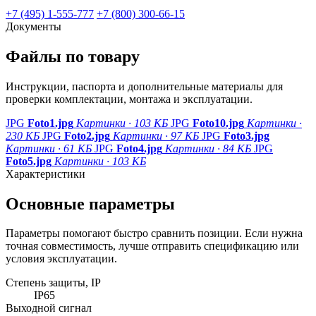
+7 (495) 1-555-777
+7 (800) 300-66-15
Документы
Файлы по товару
Инструкции, паспорта и дополнительные материалы для
проверки комплектации, монтажа и эксплуатации.
JPG
Foto1.jpg
Картинки · 103 КБ
JPG
Foto10.jpg
Картинки ·
230 КБ
JPG
Foto2.jpg
Картинки · 97 КБ
JPG
Foto3.jpg
Картинки · 61 КБ
JPG
Foto4.jpg
Картинки · 84 КБ
JPG
Foto5.jpg
Картинки · 103 КБ
Характеристики
Основные параметры
Параметры помогают быстро сравнить позиции. Если нужна
точная совместимость, лучше отправить спецификацию или
условия эксплуатации.
Степень защиты, IP
IP65
Выходной сигнал