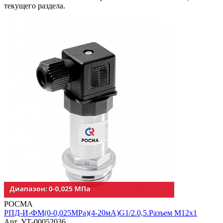
текущего раздела.
РОСМА
РПД-И-ФМ(0-0,025MPa)(4-20мА)G1/2.0,5.Разъем М12х1
Арт. УТ-00052036