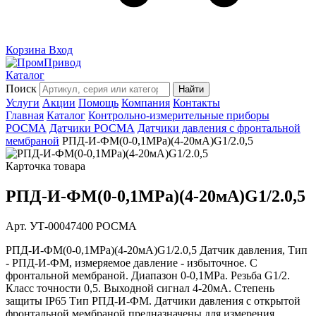
Корзина
Вход
Каталог
Поиск
Найти
Услуги
Акции
Помощь
Компания
Контакты
Главная
Каталог
Контрольно-измерительные приборы
РОСМА
Датчики РОСМА
Датчики давления с фронтальной
мембраной
РПД-И-ФМ(0-0,1MPa)(4-20мА)G1/2.0,5
Карточка товара
РПД-И-ФМ(0-0,1MPa)(4-20мА)G1/2.0,5
Арт. УТ-00047400
РОСМА
РПД-И-ФМ(0-0,1MPa)(4-20мА)G1/2.0,5 Датчик давления, Тип
- РПД-И-ФМ, измеряемое давление - избыточное. С
фронтальной мембраной. Диапазон 0-0,1MPa. Резьба G1/2.
Класс точности 0,5. Выходной сигнал 4-20мА. Степень
защиты IP65 Тип РПД-И-ФМ. Датчики давления с открытой
фронтальной мембраной предназначены для измерения...