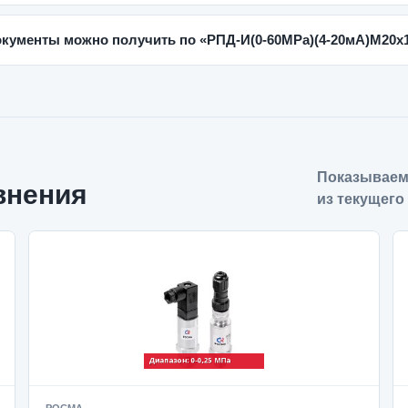
окументы можно получить по «РПД-И(0-60MPa)(4-20мА)M20x1,
Показываем
внения
из текущего