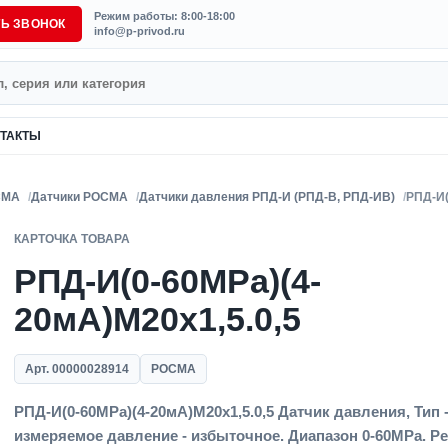
Режим работы: 8:00-18:00
ТЬ ЗВОНОК
info@p-privod.ru
ТАКТЫ
СМА
Датчики РОСМА
Датчики давления РПД-И (РПД-В, РПД-ИВ)
РПД-И(
КАРТОЧКА ТОВАРА
РПД-И(0-60MPa)(4-
20мА)M20x1,5.0,5
Арт. 00000028914
РОСМА
РПД-И(0-60MPa)(4-20мА)M20x1,5.0,5 Датчик давления, Тип 
измеряемое давление - избыточное. Диапазон 0-60MPa. Р