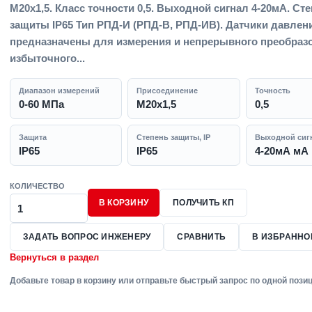
M20x1,5. Класс точности 0,5. Выходной сигнал 4-20мА. Ст
защиты IP65 Тип РПД-И (РПД-В, РПД-ИВ). Датчики давлен
предназначены для измерения и непрерывного преобраз
избыточного...
Диапазон измерений
Присоединение
Точность
0-60 МПа
M20x1,5
0,5
Защита
Степень защиты, IP
Выходной сиг
IP65
IP65
4-20мА мА
КОЛИЧЕСТВО
В КОРЗИНУ
ПОЛУЧИТЬ КП
ЗАДАТЬ ВОПРОС ИНЖЕНЕРУ
СРАВНИТЬ
В ИЗБРАННО
Вернуться в раздел
Добавьте товар в корзину или отправьте быстрый запрос по одной позиц