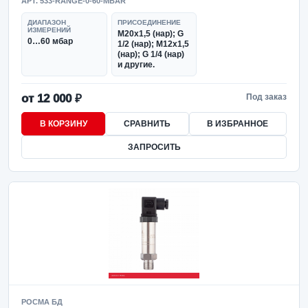
АРТ. 533-RANGE-0-60-MBAR
ДИАПАЗОН
ПРИСОЕДИНЕНИЕ
ИЗМЕРЕНИЙ
М20х1,5 (нар); G
0…60 мбар
1/2 (нар); М12х1,5
(нар); G 1/4 (нар)
и другие.
от 12 000 ₽
Под заказ
В КОРЗИНУ
СРАВНИТЬ
В ИЗБРАННОЕ
ЗАПРОСИТЬ
РОСМА БД