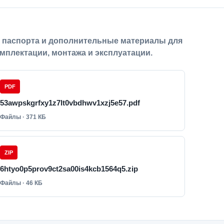
, паспорта и дополнительные материалы для
мплектации, монтажа и эксплуатации.
PDF
53awpskgrfxy1z7lt0vbdhwv1xzj5e57.pdf
Файлы · 371 КБ
ZIP
6htyo0p5prov9ct2sa00is4kcb1564q5.zip
Файлы · 46 КБ