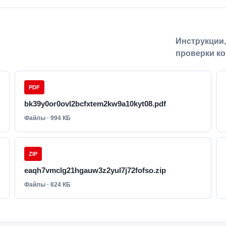
Инструкции
проверки ко
PDF
bk39y0or0ovl2bcfxtem2kw9a10kyt08.pdf
Файлы · 994 КБ
ZIP
eaqh7vmclg21hgauw3z2yul7j72fofso.zip
Файлы · 824 КБ