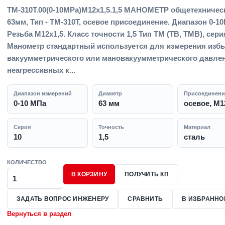
ТМ-310Т.00(0-10MPa)M12x1,5.1,5 МАНОМЕТР общетехничес
63мм, Тип - ТМ-310Т, осевое присоединение. Диапазон 0-1
Резьба M12x1,5. Класс точности 1,5 Тип ТМ (ТВ, ТМВ), сери
Манометр стандартный используется для измерения избы
вакуумметрического или мановакуумметрического давле
неагрессивных к...
Диапазон измерений
Диаметр
Присоединени
0-10 МПа
63 мм
осевое, M1
Серия
Точность
Материал
10
1,5
сталь
КОЛИЧЕСТВО
В КОРЗИНУ
ПОЛУЧИТЬ КП
ЗАДАТЬ ВОПРОС ИНЖЕНЕРУ
СРАВНИТЬ
В ИЗБРАННО
Вернуться в раздел