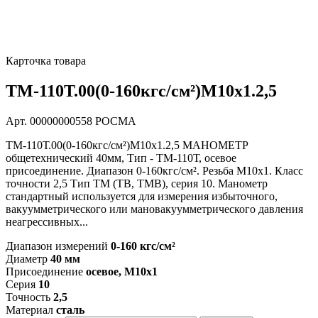
Карточка товара
ТМ-110Т.00(0-160кгс/см²)M10x1.2,5
Арт. 00000000558
РОСМА
ТМ-110Т.00(0-160кгс/см²)M10x1.2,5 МАНОМЕТР
общетехнический 40мм, Тип - ТМ-110Т, осевое
присоединение. Диапазон 0-160кгс/см². Резьба M10x1. Класс
точности 2,5 Тип ТМ (ТВ, ТМВ), серия 10. Манометр
стандартный используется для измерения избыточного,
вакуумметрического или мановакуумметрического давления
неагрессивных...
Диапазон измерений
0-160 кгс/см²
Диаметр
40 мм
Присоединение
осевое, M10x1
Серия
10
Точность
2,5
Материал
сталь