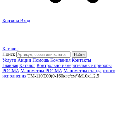
Корзина
Вход
Каталог
Поиск
Найти
Услуги
Акции
Помощь
Компания
Контакты
Главная
Каталог
Контрольно-измерительные приборы
РОСМА
Манометры РОСМА
Манометры стандартного
исполнения
ТМ-110Т.00(0-160кгс/см²)M10x1.2,5