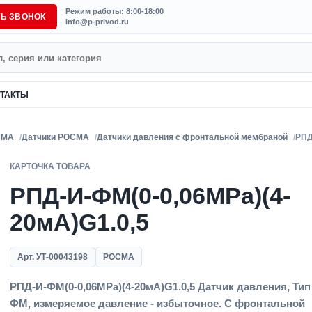
Режим работы: 8:00-18:00
ТЬ ЗВОНОК
info@p-privod.ru
ТАКТЫ
СМА
Датчики РОСМА
Датчики давления с фронтальной мембраной
РПД
КАРТОЧКА ТОВАРА
РПД-И-ФМ(0-0,06MPa)(4-
20мА)G1.0,5
Арт. УТ-00043198
РОСМА
РПД-И-ФМ(0-0,06MPa)(4-20мА)G1.0,5 Датчик давления, Тип
ФМ, измеряемое давление - избыточное. С фронтальной