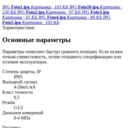
JPG
Foto1.jpg
Картинки · 103 КБ
JPG
Foto10.jpg
Картинки ·
230 КБ
JPG
Foto2.jpg
Картинки · 97 КБ
JPG
Foto3.jpg
Картинки · 61 КБ
JPG
Foto4.jpg
Картинки · 84 КБ
JPG
Foto5.jpg
Картинки · 103 КБ
Характеристики
Основные параметры
Параметры помогают быстро сравнить позиции. Если нужна
точная совместимость, лучше отправить спецификацию или
условия эксплуатации.
Степень защиты, IP
IP65
Выходной сигнал
4-20мА мА
Класс точности
0,5
Резьба
G1/2
Диапазон измерений
0-4 МПа
Поставка