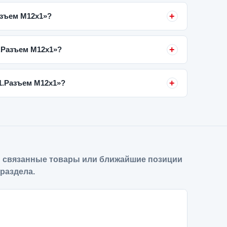
азъем М12х1»?
1.Разъем М12х1»?
1.Разъем М12х1»?
 связанные товары или ближайшие позиции
 раздела.