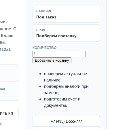
НАЛИЧИЕ
Под заказ
тчик
очное. С
СРОК
 Класс
Подберем поставку
65.
КОЛИЧЕСТВО
М12х1
Добавить в корзину
проверим актуальное
наличие;
подберем аналоги при
нал
замене;
подготовим счет и
документы.
ИТЬ КП
+7 (495) 1-555-777
Е