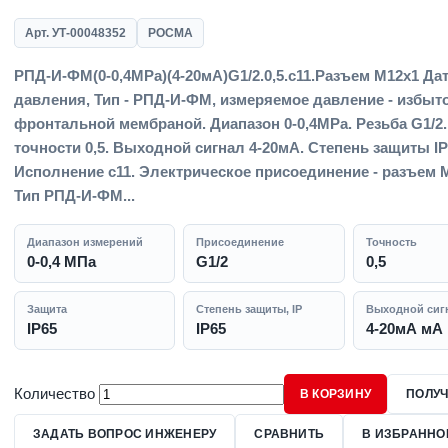
Арт. УТ-00048352
РОСМА
РПД-И-ФМ(0-0,4MPa)(4-20мА)G1/2.0,5.с11.Разъем М12х1 Да
давления, Тип - РПД-И-ФМ, измеряемое давление - избыт
фронтальной мембраной. Диапазон 0-0,4MPa. Резьба G1/2.
точности 0,5. Выходной сигнал 4-20мА. Степень защиты IP
Исполнение с11. Электрическое присоединение - разъем 
Тип РПД-И-ФМ...
Диапазон измерений
Присоединение
Точность
0-0,4 МПа
G1/2
0,5
Защита
Степень защиты, IP
Выходной сиг
IP65
IP65
4-20мА мА
Количество
В КОРЗИНУ
ПОЛУЧ
ЗАДАТЬ ВОПРОС ИНЖЕНЕРУ
СРАВНИТЬ
В ИЗБРАННО