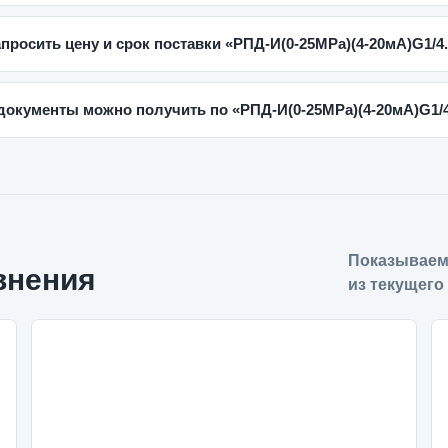
апросить цену и срок поставки «РПД-И(0-25MPa)(4-20мА)G1/4.
документы можно получить по «РПД-И(0-25MPa)(4-20мА)G1/4
Показываем
внения
из текущего