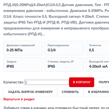
РПД-И(0-25MPa)(4-20мА)G1/4.0,5 Датчик давления, Тип - Р
измеряемое давление - избыточное. Диапазон 0-25MPa. Р
G1/4. Класс точности 0,5. Выходной сигнал 4-20мА. Степе
защиты IP65 Тип РПД-И (РПД-В, РПД-ИВ). Датчики давлен
предназначены для измерения и непрерывного преобраз
избыточного (РПД-И)...
Диапазон измерений
Присоединение
Точность
0-25 МПа
G1/4
0,5
Защита
Степень защиты, IP
Выходной сиг
IP65
IP65
4-20мА мА
Количество
В КОРЗИНУ
ПОЛУЧ
ЗАДАТЬ ВОПРОС ИНЖЕНЕРУ
СРАВНИТЬ
В ИЗБРАННО
Вернуться в раздел
Добавьте товар в корзину или отправьте быстрый запрос по о