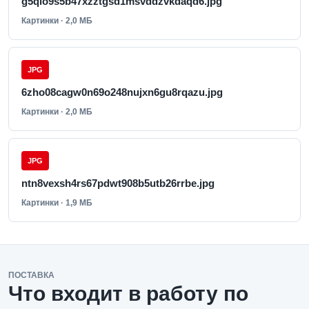
g5qlo9s5b47xzztgsd1msvddzvkdaqd6.jpg
Картинки · 2,0 МБ
JPG
6zho08cagw0n69o248nujxn6gu8rqazu.jpg
Картинки · 2,0 МБ
JPG
ntn8vexsh4rs67pdwt908b5utb26rrbe.jpg
Картинки · 1,9 МБ
ПОСТАВКА
Что входит в работу по