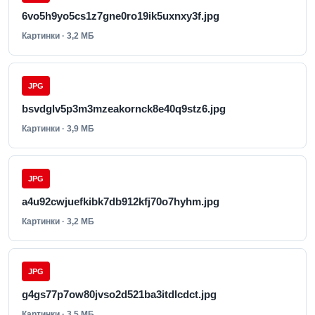
6vo5h9yo5cs1z7gne0ro19ik5uxnxy3f.jpg
Картинки · 3,2 МБ
JPG
bsvdglv5p3m3mzeakornck8e40q9stz6.jpg
Картинки · 3,9 МБ
JPG
a4u92cwjuefkibk7db912kfj70o7hyhm.jpg
Картинки · 3,2 МБ
JPG
g4gs77p7ow80jvso2d521ba3itdlcdct.jpg
Картинки · 3,5 МБ