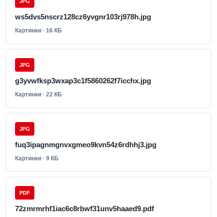
JPG
ws5dvs5nscrz128cz6yvgnr103rj978h.jpg
Картинки · 16 КБ
JPG
g3yvwfksp3wxap3c1f5860262f7icchx.jpg
Картинки · 22 КБ
JPG
fuq3ipagnmgnvxgmeo9kvn54z6rdhhj3.jpg
Картинки · 9 КБ
PDF
72zmrmrhf1iac6c8rbwf31unv5haaed9.pdf