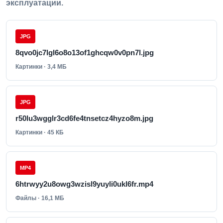
эксплуатации.
JPG
8qvo0jc7lgl6o8o13of1ghcqw0v0pn7l.jpg
Картинки · 3,4 МБ
JPG
r50lu3wgglr3cd6fe4tnsetcz4hyzo8m.jpg
Картинки · 45 КБ
MP4
6htrwyy2u8owg3wzisl9yuyli0ukl6fr.mp4
Файлы · 16,1 МБ