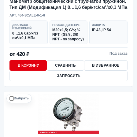
Манометр общетехнический с трубчатой пружиной,
Тип ДМ (Модификация 1) 0…1,6 бар/кгс/см²/x0,1 МПа
АРТ. 484-SCALE-0-1-6
ДИАПАЗОН
ПРИСОЕДИНЕНИЕ
ЗАЩИТА
ИЗМЕРЕНИЙ
М20х1,5; G½; ½
IP 43, IP 54
0…1,6 бар/кгс/
NPT; (G3/8; 3/8
см²/x0,1 МПа
NPT - по запросу)
от 420 ₽
Под заказ
В КОРЗИНУ
СРАВНИТЬ
В ИЗБРАННОЕ
ЗАПРОСИТЬ
Выбрать